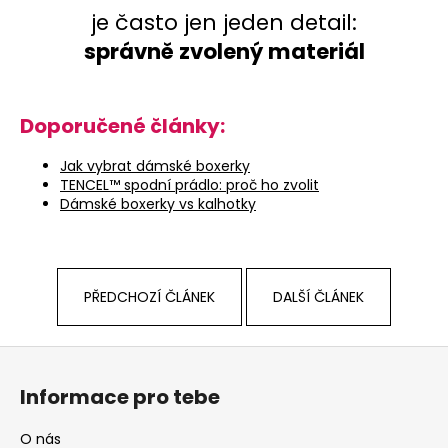
je často jen jeden detail:
správně zvolený materiál
Doporučené články:
Jak vybrat dámské boxerky
TENCEL™ spodní prádlo: proč ho zvolit
Dámské boxerky vs kalhotky
PŘEDCHOZÍ ČLÁNEK
DALŠÍ ČLÁNEK
Z
á
Informace pro tebe
p
a
O nás