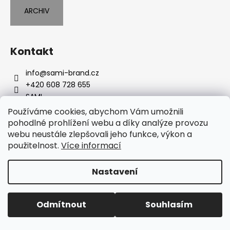
ARCHIV
Kontakt
info
@
sami-brand.cz
+420 608 728 655
SAMI
my_sami_brand
Používáme cookies, abychom Vám umožnili
pohodlné prohlížení webu a díky analýze provozu
webu neustále zlepšovali jeho funkce, výkon a
Instagram
použitelnost.
Více informací
Nastavení
Vytvořil Shoptet
Copyright 2026
SAMI | nejpohodlnější spodní prádlo
.
Odmítnout
Souhlasím
Všechna práva vyhrazena.