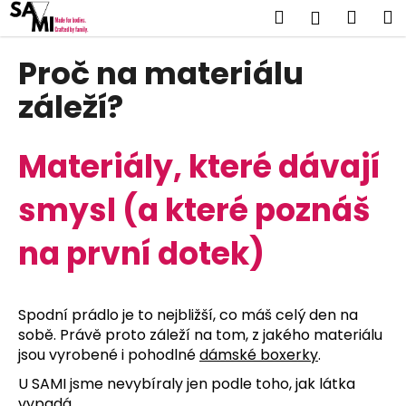
K
Přejít
Hledat
Náku
M
Přihlášen
na
o
obsah
Zpět
Zpět
košík
š
Proč na materiálu
í
C
záleží?
k
o
p
Materiály, které dávají
o
t
smysl (a které poznáš
ř
e
na první dotek)
b
u
j
Spodní prádlo je to nejbližší, co máš celý den na
e
sobě. Právě proto záleží na tom, z jakého materiálu
t
jsou vyrobené i pohodlné
dámské boxerky
.
e
U SAMI jsme nevybíraly jen podle toho, jak látka
n
vypadá.