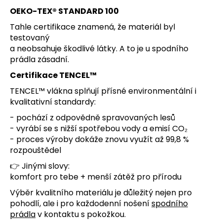
OEKO-TEX® STANDARD 100
Tahle certifikace znamená, že materiál byl
testovaný
a neobsahuje škodlivé látky. A to je u spodního
prádla zásadní.
Certifikace TENCEL™
TENCEL™ vlákna splňují přísné environmentální i
kvalitativní standardy:
- pochází z odpovědně spravovaných lesů
- vyrábí se s nižší spotřebou vody a emisí CO₂
- proces výroby dokáže znovu využít až 99,8 %
rozpouštědel
👉 Jinými slovy:
komfort pro tebe + menší zátěž pro přírodu
Výběr kvalitního materiálu je důležitý nejen pro
pohodlí, ale i pro každodenní nošení
spodního
prádla
v kontaktu s pokožkou.