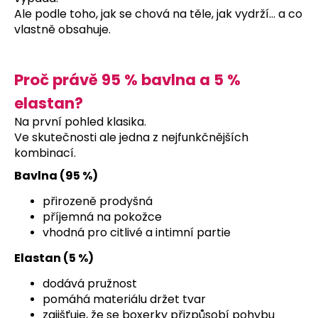
Ale podle toho, jak se chová na těle, jak vydrží… a co
a
vlastně obsahuje.
j
í
t
Proč právě 95 % bavlna a 5 %
?
elastan?
Na první pohled klasika.
Ve skutečnosti ale jedna z nejfunkčnějších
kombinací.
HLEDAT
Bavlna (95 %)
přirozeně prodyšná
příjemná na pokožce
D
vhodná pro citlivé a intimní partie
o
p
Elastan (5 %)
o
dodává pružnost
r
pomáhá materiálu držet tvar
u
zajišťuje, že se boxerky přizpůsobí pohybu