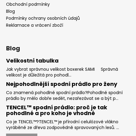
t
Obchodní podmínky
í
Blog
Podmínky ochrany osobních údajů
Reklamace a vrácení zboží
Blog
Velikostní tabulka
Jak vybrat správnou velikost boxerek SAMI Správná
velikost je důležitá pro pohodl...
Nejpohodlnější spodní prádlo pro ženy
Co znamená pohodlné spodní prádlo?Pohodlné spodní
prádlo by mělo dobře sedět, nezařezávat se a být p...
TENCEL™ spodní prádlo: proč je tak
pohodlné a pro koho je vhodné
Co je TENCEL™?TENCEL™ je přírodní celulózové vlákno
vyráběné ze dřeva zodpovědně spravovaných lesů. ...