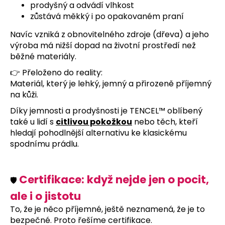
prodyšný a odvádí vlhkost
zůstává měkký i po opakovaném praní
Navíc vzniká z obnovitelného zdroje (dřeva)
a jeho
výroba má nižší dopad na životní prostředí než
běžné materiály.
👉 Přeloženo do reality:
Materiál, který je lehký, jemný a přirozeně příjemný
na kůži.
Díky jemnosti a prodyšnosti je TENCEL™ oblíbený
také u lidí s
citlivou pokožkou
nebo těch, kteří
hledají pohodlnější alternativu ke klasickému
spodnímu prádlu.
Certifikace: když nejde jen o pocit,
🛡️
ale i o jistotu
To, že je něco příjemné, ještě neznamená, že je to
bezpečné.
Proto řešíme certifikace.