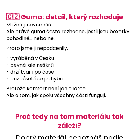
🇨🇿 Guma: detail, který rozhoduje
Možná ji nevnímáš.
Ale právě guma často rozhodne, jestli jsou boxerky
pohodlné… nebo ne.
Proto jsme ji nepodcenily.
- vyráběná v Česku
- pevná, ale neškrtí
- drží tvar i po čase
- přizpůsobí se pohybu
Protože komfort není jen o látce.
Ale o tom, jak spolu všechny části fungují.
Proč tedy na tom materiálu tak
záleží?
Dobrý materiál nepoznáš podle