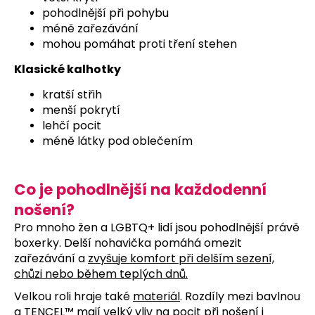
č
pohodlnější při pohybu
u
méně zařezávání
j
mohou pomáhat proti tření stehen
e
m
Klasické kalhotky
e
kratší střih
menší pokrytí
BOXERKY
lehčí pocit
TEMPT
méně látky pod oblečením
399
Kč
Co je pohodlnější na každodenní
nošení?
Pro mnoho žen a LGBTQ+ lidí jsou pohodlnější právě
boxerky. Delší nohavička pomáhá omezit
zařezávání a
zvyšuje komfort při delším sezení,
chůzi nebo během teplých dnů
.
Velkou roli hraje také
materiál
. Rozdíly mezi bavlnou
a TENCEL™ mají velký vliv na pocit při nošení i