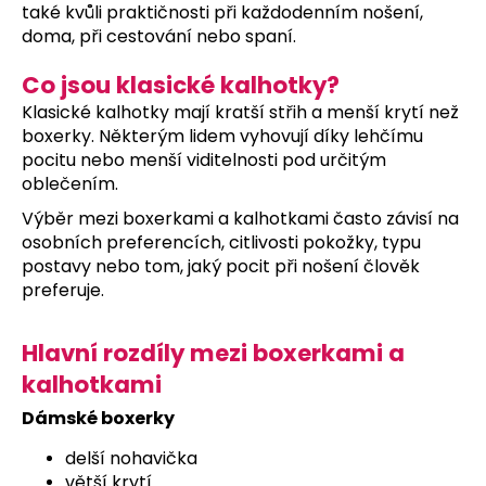
také kvůli praktičnosti při každodenním nošení,
a
doma, při cestování nebo spaní.
j
í
Co jsou klasické kalhotky?
t
Klasické kalhotky mají kratší střih a menší krytí než
?
boxerky. Některým lidem vyhovují díky lehčímu
pocitu nebo menší viditelnosti pod určitým
oblečením.
Výběr mezi boxerkami a kalhotkami často závisí na
osobních preferencích, citlivosti pokožky, typu
HLEDAT
postavy nebo tom, jaký pocit při nošení člověk
preferuje.
D
Hlavní rozdíly mezi boxerkami a
o
kalhotkami
p
o
Dámské boxerky
r
delší nohavička
u
větší krytí