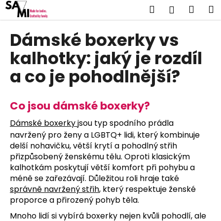
K
Přejít
Hledat
Náku
M
Přihlášen
na
o
obsah
Zpět
Zpět
košík
š
Dámské boxerky vs
í
C
kalhotky: jaký je rozdíl
k
o
a co je pohodlnější?
p
o
t
Co jsou dámské boxerky?
ř
Dámské boxerky
jsou typ spodního prádla
e
navržený pro ženy a LGBTQ+ lidi, který kombinuje
b
delší nohavičku, větší krytí a pohodlný střih
u
přizpůsobený ženskému tělu. Oproti klasickým
j
kalhotkám poskytují větší komfort při pohybu a
méně se zařezávají. Důležitou roli hraje také
e
správně navržený střih
, který respektuje ženské
t
proporce a přirozený pohyb těla.
e
Mnoho lidí si vybírá boxerky nejen kvůli pohodlí, ale
n