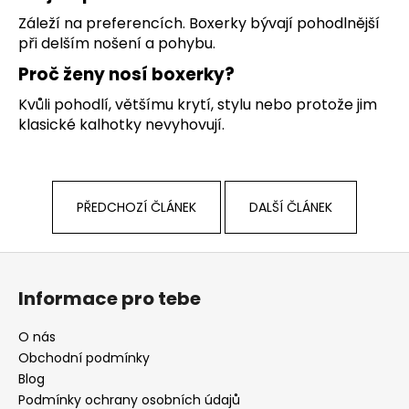
Záleží na preferencích. Boxerky bývají pohodlnější
při delším nošení a pohybu.
Proč ženy nosí boxerky?
Kvůli pohodlí, většímu krytí, stylu nebo protože jim
klasické kalhotky nevyhovují.
PŘEDCHOZÍ ČLÁNEK
DALŠÍ ČLÁNEK
Z
á
Informace pro tebe
p
a
O nás
t
Obchodní podmínky
í
Blog
Podmínky ochrany osobních údajů