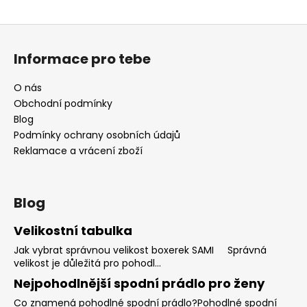
Z
á
Informace pro tebe
p
a
O nás
t
Obchodní podmínky
í
Blog
Podmínky ochrany osobních údajů
Reklamace a vrácení zboží
Blog
Velikostní tabulka
Jak vybrat správnou velikost boxerek SAMI Správná
velikost je důležitá pro pohodl...
Nejpohodlnější spodní prádlo pro ženy
Co znamená pohodlné spodní prádlo?Pohodlné spodní