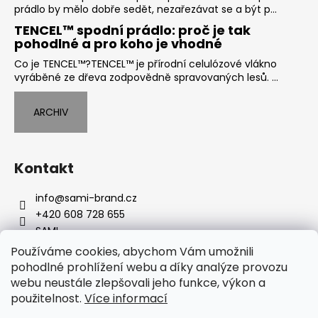
prádlo by mělo dobře sedět, nezařezávat se a být p...
TENCEL™ spodní prádlo: proč je tak
pohodlné a pro koho je vhodné
Co je TENCEL™?TENCEL™ je přírodní celulózové vlákno
vyráběné ze dřeva zodpovědně spravovaných lesů. ...
ARCHIV
Kontakt
info
@
sami-brand.cz
+420 608 728 655
SAMI
my_sami_brand
Používáme cookies, abychom Vám umožnili
pohodlné prohlížení webu a díky analýze provozu
webu neustále zlepšovali jeho funkce, výkon a
Instagram
použitelnost.
Více informací