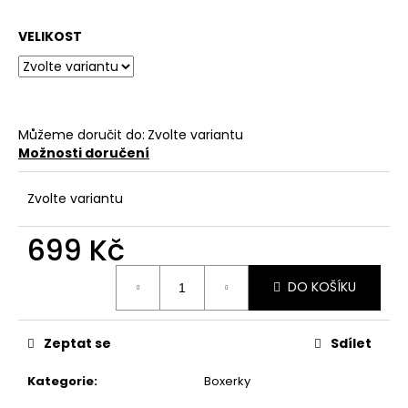
a
VELIKOST
j
í
t
?
Můžeme doručit do:
Zvolte variantu
Možnosti doručení
Zvolte variantu
HLEDAT
699 Kč
Měrná
DO KOŠÍKU
D
cena:
o
p
Zeptat se
Sdílet
o
r
Kategorie
:
Boxerky
u